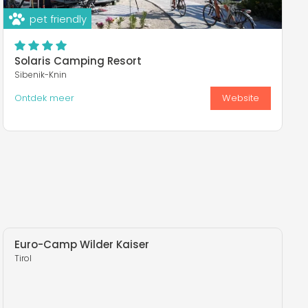
pet friendly
Solaris Camping Resort
Sibenik-Knin
Ontdek meer
Website
Euro-Camp Wilder Kaiser
Tirol
T