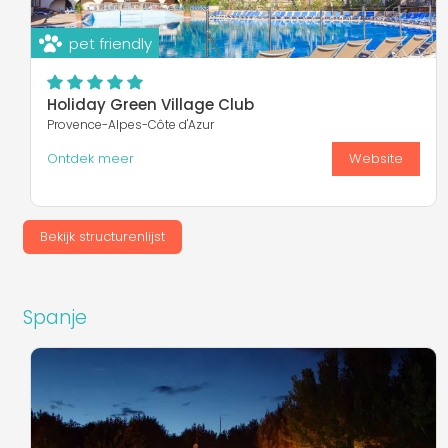
pet friendly
Holiday Green Village Club
Provence-Alpes-Côte d'Azur
Ontdek meer
Website
Bekijk structurenlijst
Spanje