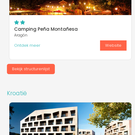
Camping Peña Montañesa
Aragón
Ontdek meer
Website
Bekijk structurenlijst
Kroatië