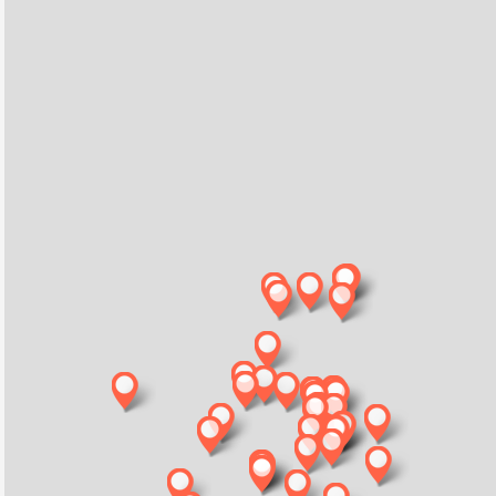
pet friendly
Bravoplaya Camping Resort
Valencia
Ontdek meer
Website