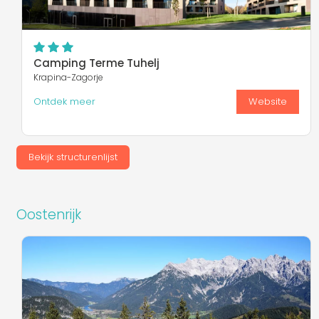
Camping Terme Tuhelj
Krapina-Zagorje
Ontdek meer
Website
Bekijk structurenlijst
Oostenrijk