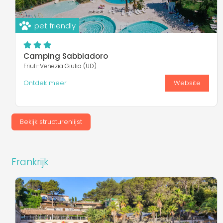
pet friendly
Camping Sabbiadoro
Friuli-Venezia Giulia (UD)
Ontdek meer
Website
Bekijk structurenlijst
Frankrijk