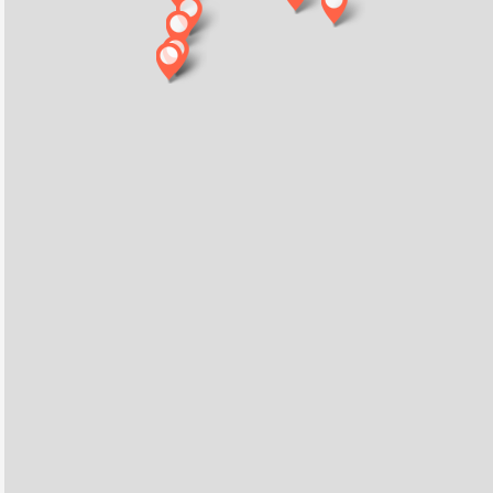
Camping Rossbach
irol