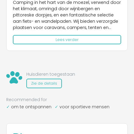
Camping in het hart van de moezel, verwend door
het klimaat, omringd door wijnbergen en
pittoreske dorpjes, en een fantastische selectie
aan fiets- en wandelpaden. Wij bieden verzorgde
plaatsen voor caravans, campers, tenten en
kampeerbussen aan. We verhuren ook unieke
Lees verder
camping slaap/wijnvaten, ideaal voor een korte
vakantie aan de moezel samen met vrienden.
Geniet van de gezellige wijnfeesten en de
interessante wijnproeverijen. De lokatie van de
camping zijn een ideaal startpunt voor
Huisdieren toegestaan
bezienswaardigheden en excursies zoals
Zie de details
bijvoorbeeld: Traben-Trarbach, Koblenz, Cochem,
Bernkastel-Kues,Trier en Luxemburg.
Recommended for
om te ontspannen
voor sportieve mensen