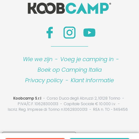
Wie we zijn
-
Voeg je camping in
-
Boek op Camping Italia
Privacy policy
-
Klant informatie
Koobcamp S.r.l
Corso Duca degli Abruzzi 2, 10128 Torino
P.IVA/C.F. 10628300013
Capitale Sociale € 10.000 i.v.
Iscriz. Reg. Imprese di Torino n.10628300013
REA n. TO - 1149456
Your Privacy Choices