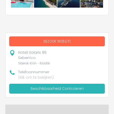
+4
BEZOEK WEBSITE
Hoteli Solaris 86
Sebenìco
Sibenik-Knin - Kroatië
Telefoonnummer
(klik om te bekijken)
Beschikbaarheid Controleren