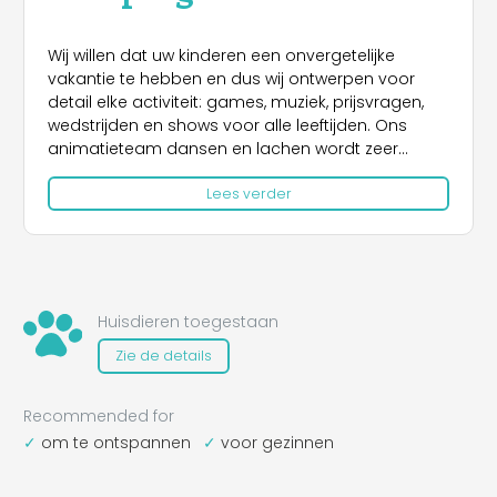
Wij willen dat uw kinderen een onvergetelijke
vakantie te hebben en dus wij ontwerpen voor
detail elke activiteit: games, muziek, prijsvragen,
wedstrijden en shows voor alle leeftijden. Ons
animatieteam dansen en lachen wordt zeer
serieus genomen en het hele jaar door is speeltijd.
Lees verder
Omdat we weten dat uw descando belangrijk is,
zorgen voor uw kinderen, terwijl u geniet van uw
tijd.
Huisdieren toegestaan
Zie de details
Recommended for
om te ontspannen
voor gezinnen