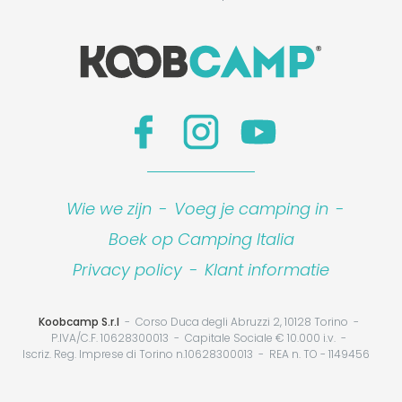
Wie we zijn
-
Voeg je camping in
-
Boek op Camping Italia
Privacy policy
-
Klant informatie
Koobcamp S.r.l
Corso Duca degli Abruzzi 2, 10128 Torino
P.IVA/C.F. 10628300013
Capitale Sociale € 10.000 i.v.
Iscriz. Reg. Imprese di Torino n.10628300013
REA n. TO - 1149456