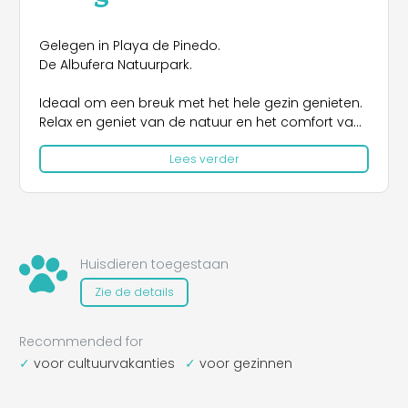
Gelegen in Playa de Pinedo.
De Albufera Natuurpark.
Ideaal om een ​​breuk met het hele gezin genieten.
Relax en geniet van de natuur en het comfort van
onze faciliteiten.
Lees verder
NOTA:
De bar is alleen geopend in het weekend van april
tot september, Pasen en in de zomer,
Is de supermarkt gesloten weekend, behalve
fallas, Pasen en zomer.
Huisdieren toegestaan
Het zwembad is geopend van juni, juli, augustus
Zie de details
en septiember (als het weer het toelaat)
Recommended for
voor cultuurvakanties
voor gezinnen