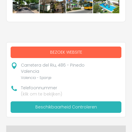
+1
BEZOEK WEBSITE
Carretera del Riu, 486 - Pinedo
Valencia
Valencia - Spanje
Telefoonnummer
(klik om te bekijken)
Beschikbaarheid Controleren