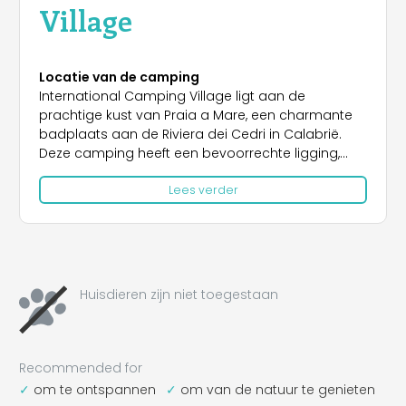
Village
Locatie van de camping
International Camping Village ligt aan de
prachtige kust van Praia a Mare, een charmante
badplaats aan de Riviera dei Cedri in Calabrië.
Deze camping heeft een bevoorrechte ligging,
met direct uitzicht op het brede strand dat zich
Lees verder
uitstrekt voor het eiland Dino, beroemd om zijn
spectaculaire zeegrotten en imposante
rotswanden met uitzicht op de kristalheldere zee.
De camping, gelegen nabij het centrum van Praia
a Mare, biedt gasten de mogelijkheid om te
genieten van de rust van een ongerepte natuur,
Huisdieren zijn niet toegestaan
zonder dat dit ten koste gaat van het gemak van
slechts een steenworp afstand van de
toeristische attracties en voorzieningen van het
centrum. De omgeving is rijk aan
Recommended for
adembenemende landschappen, waaronder de
om te ontspannen
om van de natuur te genieten
Golf van Policastro, met zijn kristalheldere water en