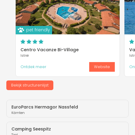
pet friendly
Centro Vacanze Bi-Village
Va
Istrië
Istr
Ontdek meer
Website
On
Bekijk structurenlijst
EuroParcs Hermagor Nassfeld
Kärnten
Camping Seespitz
Tirol