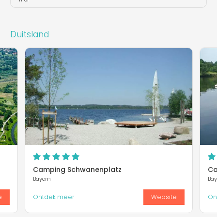
Duitsland
Camping Schwanenplatz
Ca
Bayern
Bay
e
Ontdek meer
Website
On