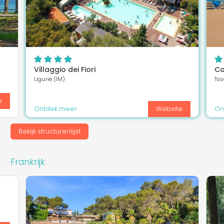
Villaggio dei Fiori
Ca
Ligurië (IM)
Tos
e
Ontdek meer
Website
On
Bekijk structurenlijst
Frankrijk