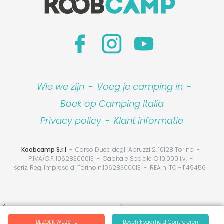
Wie we zijn
-
Voeg je camping in
-
Boek op Camping Italia
Privacy policy
-
Klant informatie
Koobcamp S.r.l
Corso Duca degli Abruzzi 2, 10128 Torino
P.IVA/C.F. 10628300013
Capitale Sociale € 10.000 i.v.
Iscriz. Reg. Imprese di Torino n.10628300013
REA n. TO - 1149456
Your Privacy Choices
BEZOEK WEBSITE
Beschikbaarheid Controleren