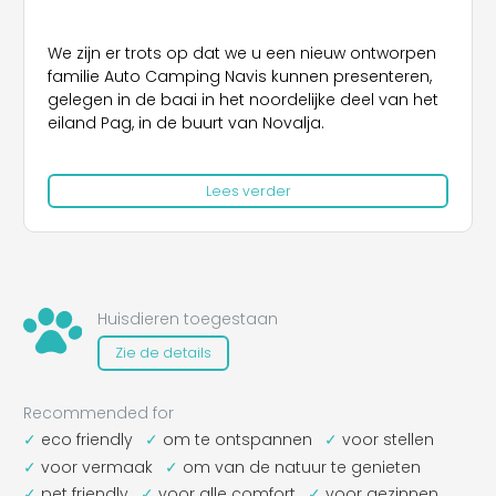
We zijn er trots op dat we u een nieuw ontworpen
familie Auto Camping Navis kunnen presenteren,
gelegen in de baai in het noordelijke deel van het
eiland Pag, in de buurt van Novalja.
Al is het maar 3 km van de stad Novalja
Lees verder
verwijderd, is het ver genoeg om de drukte van
het grote toeristencentrum niet te voelen en een
vakantie door te brengen in een natuurlijke en
ontspannen omgeving. Indien u zich wilt
ontspannen en ontsnappen aan het dagelijkse
leven en uw energie wil opladen in de zon, kan
Huisdieren toegestaan
Auto Camping Navis een aantrekkelijk en onlangs
Zie de details
gerenoveerd kiezelstrand u dit zeker bieden.
Het eiland Pag is een Kroatisch eiland gelegen
Recommended for
aan de noordelijke Adriatische Zee, en met het
eco friendly
om te ontspannen
voor stellen
oppervlakte is het eiland Pag het op vier na
voor vermaak
om van de natuur te genieten
grootste eiland in Kroatië, terwijl de kustlijn het
pet friendly
voor alle comfort
voor gezinnen
meest ontwikkeld is in Kroatië.