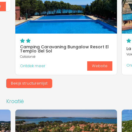
r
Camping Caravaning Bungalow Resort El
La
Templo del Sol
Val
Catalonië
On
Ontdek meer
Website
Bekijk structurenlijst
Kroatië