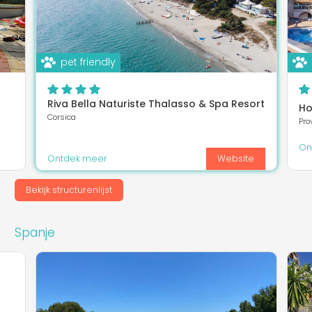
pet friendly
Riva Bella Naturiste Thalasso & Spa Resort
Ho
Corsica
Pro
On
Ontdek meer
Website
Bekijk structurenlijst
Spanje