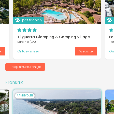
pet friendly
Tiliguerta Glamping & Camping Village
Fa
Sardinië (CA)
Tre
e
Ontdek meer
Website
On
Bekijk structurenlijst
Frankrijk
AANBEVOLEN