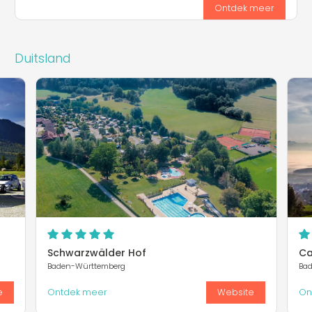
Ontdek meer
Duitsland
Schwarzwälder Hof
Ca
Baden-Württemberg
Ba
e
Ontdek meer
Website
On