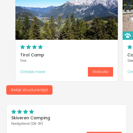
Tirol Camp
Ca
Tirol
Ste
Ontdek meer
Website
On
Bekijk structurenlijst
Skiveren Camping
Nordjylland (DK-81)