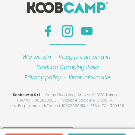
Wie we zijn
-
Voeg je camping in
-
Boek op Camping Italia
Privacy policy
-
Klant informatie
Koobcamp S.r.l
Corso Duca degli Abruzzi 2, 10128 Torino
P.IVA/C.F. 10628300013
Capitale Sociale € 10.000 i.v.
Iscriz. Reg. Imprese di Torino n.10628300013
REA n. TO - 1149456
Your Privacy Choices