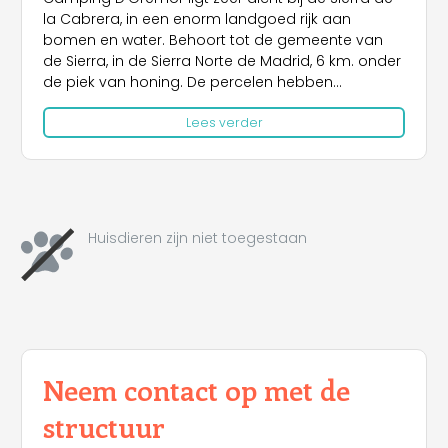
la Cabrera, in een enorm landgoed rijk aan
bomen en water. Behoort tot de gemeente van
de Sierra, in de Sierra Norte de Madrid, 6 km. onder
de piek van honing. De percelen hebben
afmetingen tussen 100 en 200 vierkante meter,
Lees verder
allemaal met elektriciteit en water, naast afvoer
voor Mobil Homes.
De camping biedt kamperen met eigen middelen
(winkel, caravan, camper) en huur van Mobil
Homes.
Huisdieren zijn niet toegestaan
In haar faciliteiten onderscheiden haar diensten
zich met permanent warm water in wastafels en
douches, ook in wassers en gootstenen. Gratis
zomerzwembad, auto wasmachine, cafetaria /
restaurant, supermarkt, Padelbaan en voetbal /
basketbalveld.
Neem contact op met de
structuur