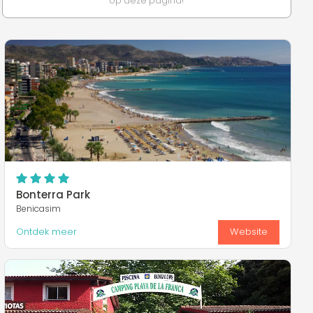
op deze pagina!
Bonterra Park
Benicasim
Ontdek meer
Website