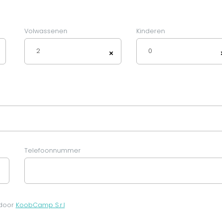
Volwassenen
Kinderen
2
0
×
Telefoonnummer
 door
KoobCamp S.r.l