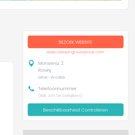
BEZOEK WEBSITE
www.campingrovinjvrsar.com
Monsena, 2
Rovinj
Istrië - Kroatië
Telefoonnummer
(klik om te bekijken)
Beschikbaarheid Controleren