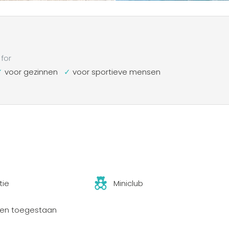
for
voor gezinnen
voor sportieve mensen
tie
Miniclub
ren toegestaan