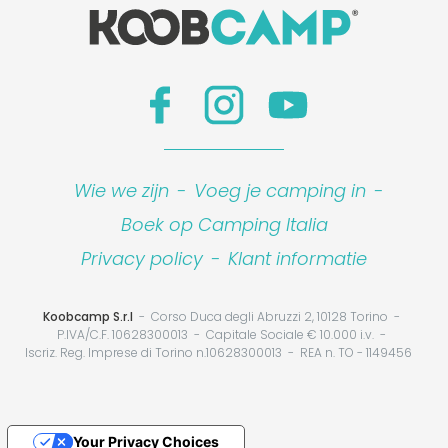
Wie we zijn
-
Voeg je camping in
-
Boek op Camping Italia
Privacy policy
-
Klant informatie
Koobcamp S.r.l
Corso Duca degli Abruzzi 2, 10128 Torino
P.IVA/C.F. 10628300013
Capitale Sociale € 10.000 i.v.
Iscriz. Reg. Imprese di Torino n.10628300013
REA n. TO - 1149456
Your Privacy Choices