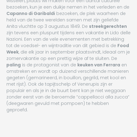
wisselen, plaats wil maken voor een aantal culturele
bezoeken, kun je een duikje nemen in het verleden en de
Capanno di Garibaldi
bezoeken, de plek waarheen de
held van de twee werelden samen met zijn geliefde
Anita vluchtte op 3 augustus 1849. De
streekgerechten
zijn tevens een pluspunt tijdens een vakantie in Lido delle
Nazioni. Een van de vele evenementen met betrekking
tot de voedsel- en wijntraditie van dit gebied is de
Food
Week
, die elk jaar in september plaatsvindt, ideaal om je
zomervakantie op een prettig wijze af te sluiten. De
paling
is de protagonist van de
keuken van Ferrara
en
omstreken en wordt op duizend verschillende manieren
gegeten (gemarineerd, in bouillon, gegrild, met kool en
met rijst). Ook de tapijtschelp of Venerupis zijn er
populair en als je in de buurt bent kan je niet weggaan
zonder eerst van de beroemde “cappellacci alla zucca”
(deegwaren gevuld met pompoen) te hebben
geproefd.