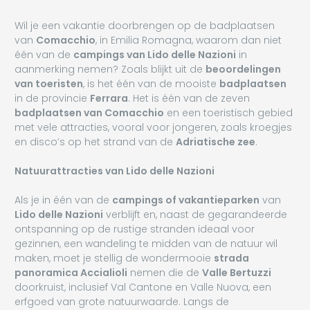
Wil je een vakantie doorbrengen op de badplaatsen
van
Comacchio
, in Emilia Romagna, waarom dan niet
één van de
campings van Lido delle Nazioni
in
aanmerking nemen? Zoals blijkt uit de
beoordelingen
van toeristen
, is het één van de mooiste
badplaatsen
in de provincie
Ferrara
. Het is één van de zeven
badplaatsen van Comacchio
en een toeristisch gebied
met vele attracties, vooral voor jongeren, zoals kroegjes
en disco’s op het strand van de
Adriatische zee
.
Natuurattracties van Lido delle Nazioni
Als je in één van de
campings of vakantieparken
van
Lido delle Nazioni
verblijft en, naast de gegarandeerde
ontspanning op de rustige stranden ideaal voor
gezinnen, een wandeling te midden van de natuur wil
maken, moet je stellig de wondermooie
strada
panoramica Accialioli
nemen die de
Valle Bertuzzi
doorkruist, inclusief Val Cantone en Valle Nuova, een
erfgoed van grote natuurwaarde. Langs de