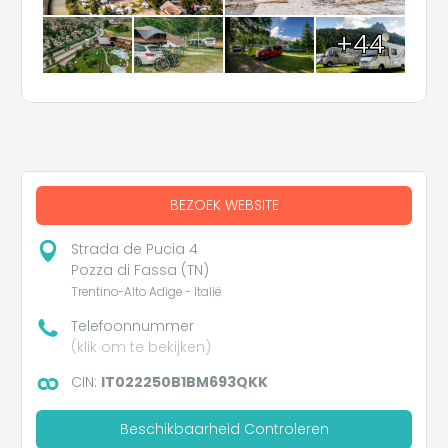
+44
BEZOEK WEBSITE
Strada de Pucia 4
Pozza di Fassa (TN)
Trentino-Alto Adige - Italië
Telefoonnummer
(klik om te bekijken)
CIN:
IT022250B1BM693QKK
Beschikbaarheid Controleren