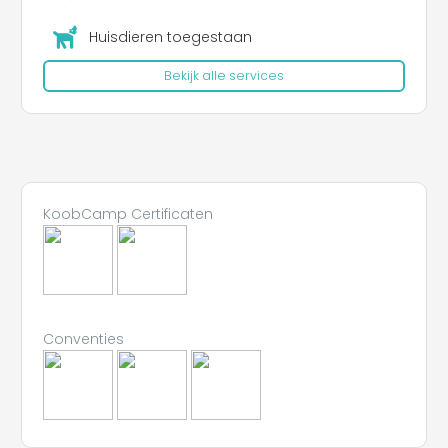
De
camping is huisdiervriendelijk
en verwelkomt
Huisdieren toegestaan
uw viervoetige vrienden met open armen.
Bekijk alle services
DIENSTEN
-staanplaatsen
-chalets
-appartementen
-wellnessruimte
-ontspanningsruimte
KoobCamp Certificaten
-speeltuin
-barbecue
-bar-tabakswinkel
-huisdiervriendelijk
Conventies