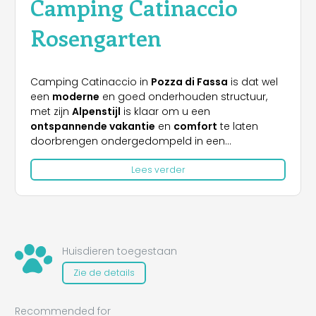
Camping Catinaccio
Rosengarten
Camping Catinaccio in
Pozza di Fassa
is dat wel
een
moderne
en goed onderhouden structuur,
met zijn
Alpenstijl
is klaar om u een
ontspannende vakantie
en
comfort
te laten
doorbrengen ondergedompeld in een
bergomgeving
.
Lees verder
De
camping
is gelegen bij de ingang van de
stad
Val di Fassa
, en biedt een uitstekend startpunt
voor het bezoeken van de schoonheden
eromheen.
De
camping
is ligt
dicht bij de Alpen
en is perfect
voor een
vakantie
in naam van
de natuur: het
Huisdieren toegestaan
biedt meerdere paden
die je
per fiets
of
trekking
Zie de details
kunt afleggen.
STRUCTUUR
Recommended for