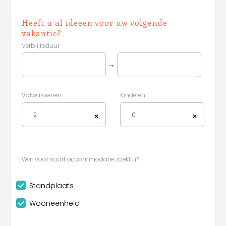
Heeft u al ideeën voor uw volgende
vakantie?
Verblijfsduur
→
Volwassenen
Kinderen
2
0
×
×
Wat voor soort accommodatie zoekt u?
Standplaats
Wooneenheid