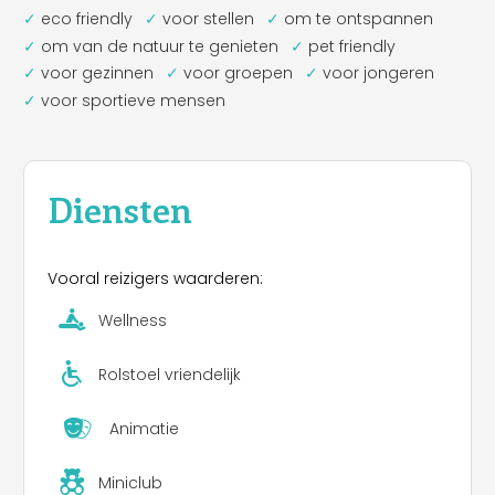
De
camping
biedt
verschillende accommodaties
eco friendly
voor stellen
om te ontspannen
, inclusief
plaatsen
,
chalets
en
appartementen
om van de natuur te genieten
pet friendly
voorzien van alle
comfort
>ontspanningservaring
voor gezinnen
voor groepen
voor jongeren
maakt het
kamperen
compleet uitgerust met een
wellnessruimte
met
Turks bad, sauna,
voor sportieve mensen
emotionele douche
en een
ontspanningsruimte
met
kruidenthee
waar u kun je jezelf opfrissen na
het
wellnessprogramma
.
Bovendien is de
camping
heeft een
Diensten
overeenkomst
met de
Terme Dolomia
, waardoor
u om toegang te krijgen tot hun wellnessruimtes
en
zwembaden
tegen
concurrerende
en
Vooral reizigers waarderen:
uitstekende prijzen.
Voor het meest klein is Er is een
speeltuin
en een
Wellness
entertainmentservice
, terwijl
barbecueliefhebbers
een speciale
Rolstoel vriendelijk
barbecueplaats
kunnen vinden.
De camping is uitgerust met een
bar-
tabakswinkel
waar u kunt ontbijten of
aperitiefjes
Animatie
kunt nuttigen.
Miniclub
STRUCTUUR HUISDIERVRIENDELIJK