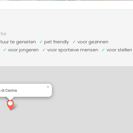
for
uur te genieten
pet friendly
voor gezinnen
voor jongeren
voor sportieve mensen
voor stellen
×
 di Cecina