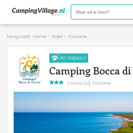
terug naar:
Home
-
Italië
-
Toscane
PET FRIENDLY
Camping Bocca di
+
Cecina (LI), Toscane
−