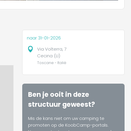
naar 31-01-2026
Via Volterra, 7
Cecina (LI)
Toscane - Italië
Ben je ooit in deze
structuur geweest?
Mis de kans niet om uw camping te
promoten op de KoobCamp-portals.