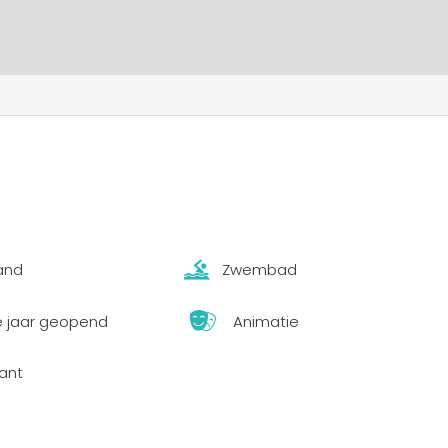
rand
Zwembad
e jaar geopend
Animatie
ant