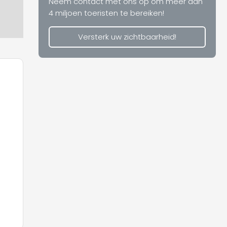
Neem contact met ons op om meer dan
4 miljoen toeristen te bereiken!
Versterk uw zichtbaarheid!