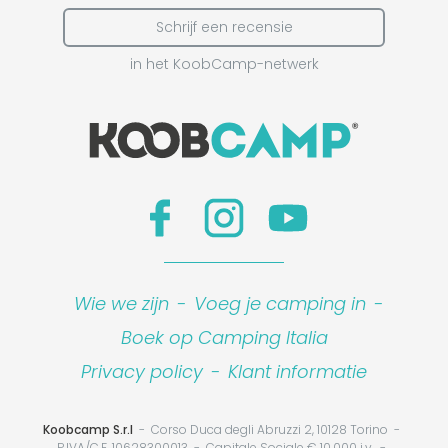
Schrijf een recensie
in het KoobCamp-netwerk
Wie we zijn
-
Voeg je camping in
-
Boek op Camping Italia
Privacy policy
-
Klant informatie
Koobcamp S.r.l
Corso Duca degli Abruzzi 2, 10128 Torino
P.IVA/C.F. 10628300013
Capitale Sociale € 10.000 i.v.