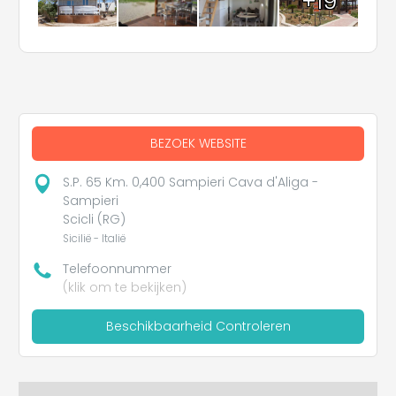
+19
BEZOEK WEBSITE
S.P. 65 Km. 0,400 Sampieri Cava d'Aliga -
Sampieri
Scicli (RG)
Sicilië - Italië
Telefoonnummer
(klik om te bekijken)
Beschikbaarheid Controleren