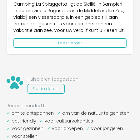
Camping La Spiaggetta ligt op Sicilië, in Sampieri
in de provincie Ragusa, aan de Middellandse Zee,
vlakbij een vissersdorpje, in een gebied rijk aan
natuur dat geschikt is voor een ontspannen
vakantie aan zee. Voor uw verblijf kunt u kiezen uit
staanplaatsen met aansluiting op het
Lees verder
elektriciteitsnet en waterkolommen, geschikt voor
zowel tenten als campers. Ze zijn ook uitgerust
met douches met warm water en wastafels,
evenals gemeenschappelijke voorzieningen op
korte afstand. Als alternatief kunt u kiezen voor een
vakantie in een van de bungalows, met vijf of zes
Huisdieren toegestaan
bedden verdeeld over twee kamers, uitgerust met
Zie de details
een ingerichte keuken, interne badkamer,
airconditioning en veranda. Het bouwwerk kent
geen architectonische barrières en is daarom ook
Recommended for
geschikt voor een vakantie voor gasten met een
om te ontspannen
om van de natuur te genieten
motorische beperking. Op camping La Spiaggetta
pet friendly
voor cultuurvakanties
kunt u zonder beperkingen verblijven in het
voor gezinnen
voor groepen
voor jongeren
gezelschap van uw viervoetige vrienden. Op
Camping La Spiaggetta is er een uitgerust strand
voor stellen