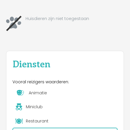
Boek uw verblijf
vandaag >Camp du Domaine
voor een onvergetelijke vakantie, tussen zon, zee
en natuur!
Huisdieren zijn niet toegestaan
Diensten
Vooral reizigers waarderen:
Animatie
Miniclub
Restaurant