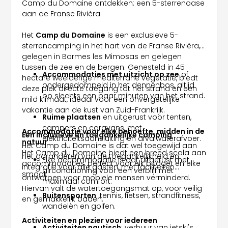
Camp du Domaine ontdekken: een 5-sterrenoase
aan de Franse Rivièra
Het
Camp du Domaine
is een exclusieve 5-
sterrencamping in het hart van de Franse Rivièra,
gelegen in Bormes les Mimosas en gelegen
tussen de zee en de bergen. Genesteld in 45
Accommodaties met uitzicht op zee
of
hectare weelderige mediterrane vegetatie, biedt
ondergedompeld in het dennenbos, altijd
deze plek directe toegang tot het strand en een
op slechts een paar minuten van het strand.
mild klimaat, ideaal voor een onvergetelijke
vakantie aan de kust van Zuid-Frankrijk.
Ruime plaatsen
en uitgerust voor tenten,
campers en caravans, met
Accommodatie voor elke behoefte, midden in de
Een inclusieve en toegankelijke camping
elektriciteitsaansluiting en afvalwaterafvoer.
natuur
Het Camp du Domaine is dat wel toegewijd aan
Het Camp du Domaine biedt een breed scala aan
het garanderen van de toegankelijkheid en
Elke accommodatie is dat uitgerust met
accommodaties, perfect voor elk budget en elke
integratie voor alle gasten, met faciliteiten
airconditioning voor een verblijf met
smaak:
ontworpen voor mobiele mensen verminderd.
maximaal comfort.
Hiervan valt de watertoegangsmat op, voor veilig
Buitensporten
: tennis, fietsen, strandfitness,
en gemakkelijk baden.
wandelen en golfen.
Activiteiten en plezier voor iedereen
Activiteiten nautisch
: verhuur van jetski's,