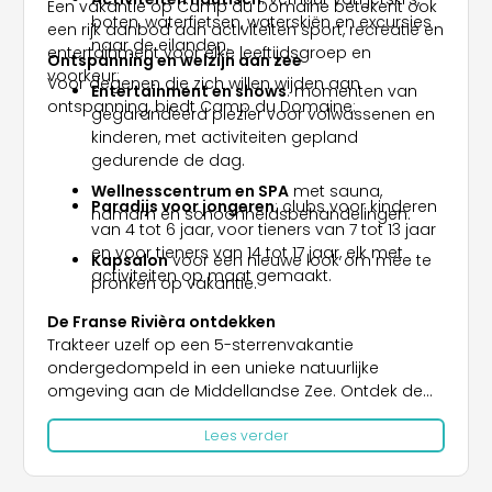
Een vakantie op Camp du Domaine betekent ook
boten, waterfietsen, waterskiën en excursies
een rijk aanbod aan activiteiten sport, recreatie en
naar de eilanden.
entertainment voor elke leeftijdsgroep en
Ontspanning en welzijn aan zee
voorkeur:
Voor degenen die zich willen wijden aan
Entertainment en shows
: momenten van
ontspanning, biedt Camp du Domaine:
gegarandeerd plezier voor volwassenen en
kinderen, met activiteiten gepland
gedurende de dag.
Wellnesscentrum en SPA
met sauna,
Paradijs voor jongeren
: clubs voor kinderen
hamam en schoonheidsbehandelingen.
van 4 tot 6 jaar, voor tieners van 7 tot 13 jaar
en voor tieners van 14 tot 17 jaar, elk met
Kapsalon
voor een nieuwe look om mee te
activiteiten op maat gemaakt.
pronken op vakantie.
De Franse Rivièra ontdekken
Trakteer uzelf op een 5-sterrenvakantie
ondergedompeld in een unieke natuurlijke
omgeving aan de Middellandse Zee. Ontdek de
wonderen van de
Côte de Beauté
en verken de
Lees verder
430 km kustlijn, inclusief stranden, eilanden en
pittoreske dorpjes.