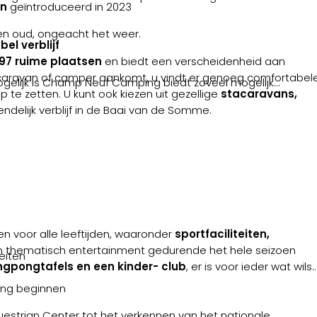
en
geïntroduceerd in 2023
en oud, ongeacht het weer.
el verblijf
197 ruime plaatsen
en biedt een verscheidenheid aan
aravan of camper aankomt, u vindt er genoeg comfortabele
gelijk is Champ Neuf Camping biedt zoveel mogelijk
te zetten. U kunt ook kiezen uit gezellige
stacaravans,
ndelijk verblijf in de Baai van de Somme.
n voor alle leeftijden, waaronder
sportfaciliteiten,
 thematisch entertainment gedurende het hele seizoen
eiten
ngpongtafels en een kinder- club
, er is voor ieder wat wils.
ping beginnen
estrian Center tot het verkennen van het nationale