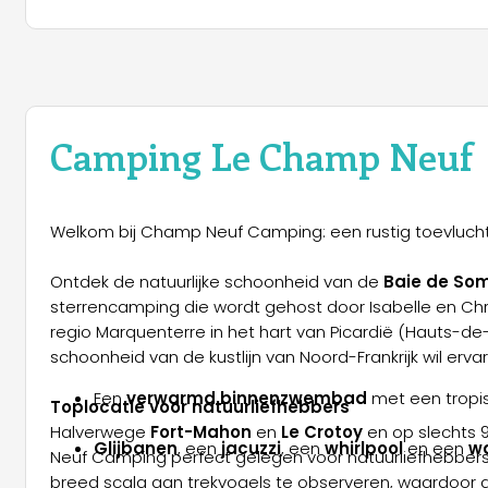
Camping Le Champ Neuf
Welkom bij Champ Neuf Camping: een rustig toevluch
Ontdek de natuurlijke schoonheid van de
Baie de S
sterrencamping die wordt gehost door Isabelle en Chr
regio Marquenterre in het hart van Picardië (Hauts-d
schoonheid van de kustlijn van Noord-Frankrijk wil erva
Een
verwarmd binnenzwembad
met een tropi
Toplocatie voor natuurliefhebbers
Halverwege
Fort-Mahon
en
Le Crotoy
en op slechts 
Glijbanen
, een
jacuzzi
, een
whirlpool
en een
wa
Neuf Camping perfect gelegen voor natuurliefhebbers.
breed scala aan trekvogels te observeren, waardoor d