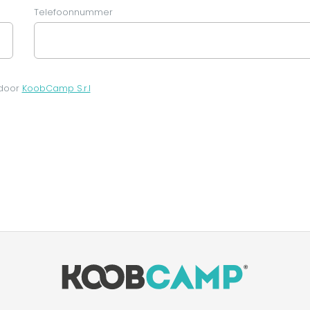
Telefoonnummer
 door
KoobCamp S.r.l