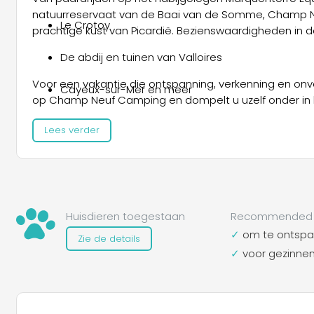
natuurreservaat van de Baai van de Somme, Champ Neu
Le Crotoy
prachtige kust van Picardië. Bezienswaardigheden in de
De abdij en tuinen van Valloires
Voor een vakantie die ontspanning, verkenning en onv
Cayeux-sur-Mer en meer
op Champ Neuf Camping en dompelt u uzelf onder in
Lees verder
Huisdieren toegestaan
Recommended 
om te ontsp
Zie de details
voor gezinne