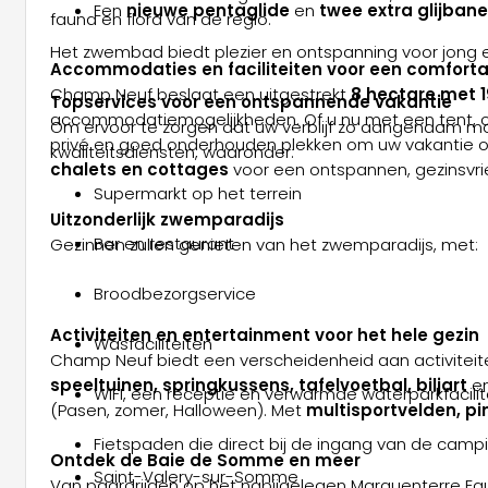
Een
nieuwe pentaglide
en
twee extra glijban
fauna en flora van de regio.
Het zwembad biedt plezier en ontspanning voor jong 
Accommodaties en faciliteiten voor een comfortab
Champ Neuf beslaat een uitgestrekt
8 hectare met 
Topservices voor een ontspannende vakantie
accommodatiemogelijkheden. Of u nu met een tent, c
Om ervoor te zorgen dat uw verblijf zo aangenaam mo
privé en goed onderhouden plekken om uw vakantie op 
kwaliteitsdiensten, waaronder:
chalets en cottages
voor een ontspannen, gezinsvrie
Supermarkt op het terrein
Uitzonderlijk zwemparadijs
Bar en restaurant
Gezinnen zullen genieten van het zwemparadijs, met:
Broodbezorgservice
Activiteiten en entertainment voor het hele gezin
Wasfaciliteiten
Champ Neuf biedt een verscheidenheid aan activiteite
speeltuinen, springkussens, tafelvoetbal, biljart
en
WIFI, een receptie en verwarmde waterparkfacilit
(Pasen, zomer, Halloween). Met
multisportvelden, pi
Fietspaden die direct bij de ingang van de cam
Ontdek de Baie de Somme en meer
Saint-Valery-sur-Somme
Van paardrijden op het nabijgelegen Marquenterre Equ