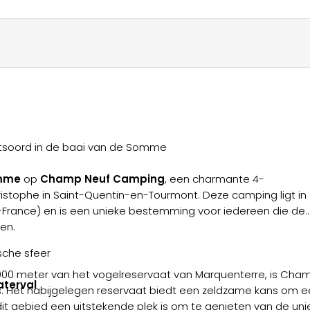
tsoord in de baai van de Somme
omme
op
Champ Neuf Camping
, een charmante 4-
istophe in Saint-Quentin-en-Tourmont. Deze camping ligt in
e-France) en is een unieke bestemming voor iedereen die de
ren.
sche sfeer
900 meter van het vogelreservaat van Marquenterre, is Cha
terval
 Het nabijgelegen reservaat biedt een zeldzame kans om een
it gebied een uitstekende plek is om te genieten van de uni