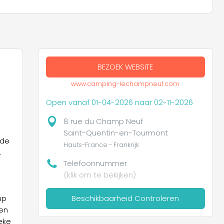
BEZOEK WEBSITE
www.camping-lechampneuf.com
Open vanaf 01-04-2026 naar 02-11-2026
8 rue du Champ Neuf
Saint-Quentin-en-Tourmont
 de
Hauts-France - Frankrijk
Telefoonnummer
(klik om te bekijken)
mp
Beschikbaarheid Controleren
 ​​
eke