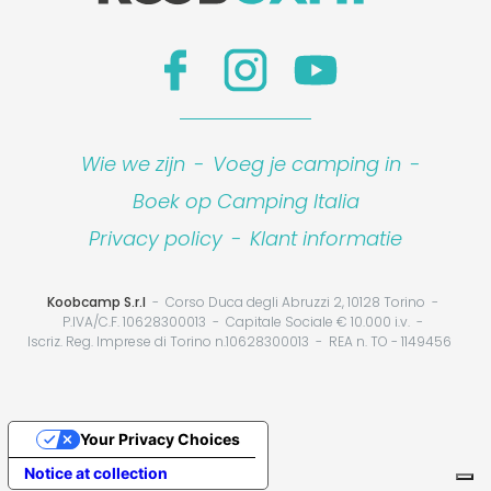
Wie we zijn
-
Voeg je camping in
-
Boek op Camping Italia
Privacy policy
-
Klant informatie
Koobcamp S.r.l
Corso Duca degli Abruzzi 2, 10128 Torino
P.IVA/C.F. 10628300013
Capitale Sociale € 10.000 i.v.
Iscriz. Reg. Imprese di Torino n.10628300013
REA n. TO - 1149456
Your Privacy Choices
Notice at collection